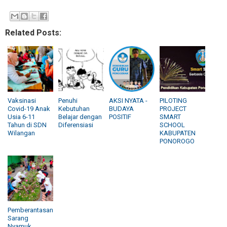
Related Posts:
Vaksinasi
Penuhi
AKSI NYATA -
PILOTING
Covid-19 Anak
Kebutuhan
BUDAYA
PROJECT
Usia 6-11
Belajar dengan
POSITIF
SMART
Tahun di SDN
Diferensiasi
SCHOOL
Wilangan
KABUPATEN
PONOROGO
Pemberantasan
Sarang
Nyamuk